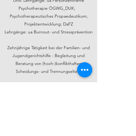
Univ. Lehrgänge: ua Personzentrierte
Psychotherapie ÖGWG_DUK;
Psychotherapeutisches Propaedeutikum;
Projektentwicklung; DaFZ
Lehrgänge: ua Burnout- und Stressprävention
Zehnjährige Tätigkeit bei der Familien- und
Jugendgerichtshilfe - Begleitung und
Beratung von (hoch-)konflikthaften
Scheidungs- und Trennungseltern
In Beziehung sein
Meine freie Zeit verbringe ich gerne mit
Menschen, die mir wichtig sind
Elternteil dreier erwachsener Kinder, Oma von
vier Enkelkindern
Ich reise gerne